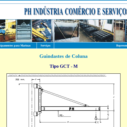
ipamentos para Marinas
Serviços
Represen
Guindastes de Coluna
Tipo GCT - M