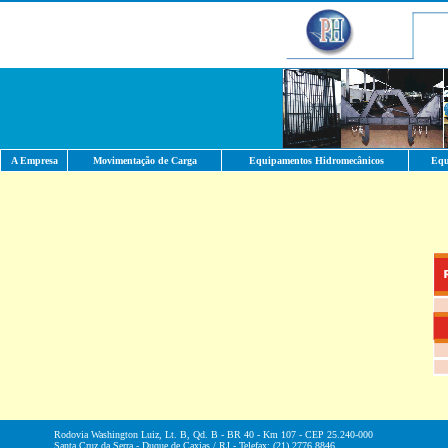
A Empresa
Movimentação de Carga
Equipamentos Hidromecânicos
Equ
Rodovia Washington Luiz, Lt. B, Qd. B - BR 40 - Km 107 - CEP 25.240-000
Santa Cruz da Serra - Duque de Caxias / RJ - Telefax: (21) 2776.8846