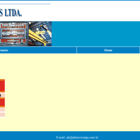
tantes
Home
E-mail:
ph@phmovicarga.com.br