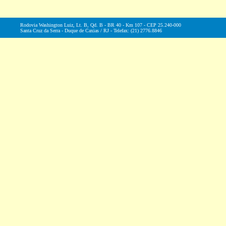
Rodovia Washington Luiz, Lt. B, Qd. B - BR 40 - Km 107 - CEP 25.240-000
Santa Cruz da Serra - Duque de Caxias / RJ - Telefax: (21) 2776.8846