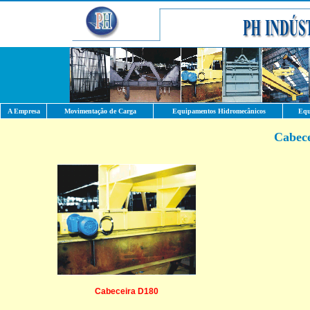
A Empresa
Movimentação de Carga
Equipamentos Hidromecânicos
Equ
Cabec
Cabeceira D180